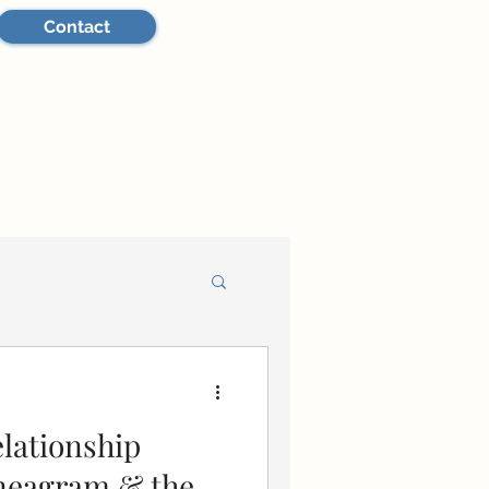
Contact
elationship
neagram & the