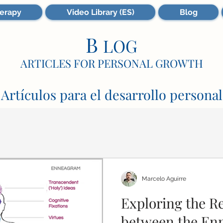
erapy
Video Library (ES)
Blog
B
LOG
ARTICLES FOR PERSONAL GROWTH
Artículos para el desarrollo personal
Marcelo Aguirre
Exploring the R
between the En